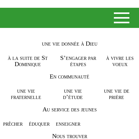
nous contacter
Posted on janvier 11, 2017 by
admin
-
une vie donnée à Dieu
à la suite de St
S’engager par
à vivre les
Dominique
étapes
voeux
En communauté
une vie
une vie
une vie de
fraternelle
d’étude
prière
Au service des jeunes
prêcher
éduquer
enseigner
mentions légales
Nous trouver