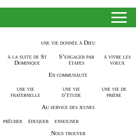
accueil
Posted on janvier 11, 2017 by
admin
-
dominicaines du
saint nom de jésus
une vie donnée à Dieu
à la suite de St
S’engager par
à vivre les
Dominique
étapes
voeux
En communauté
une vie
une vie
une vie de
fraternelle
d’étude
prière
Au service des jeunes
prêcher
éduquer
enseigner
Nous trouver