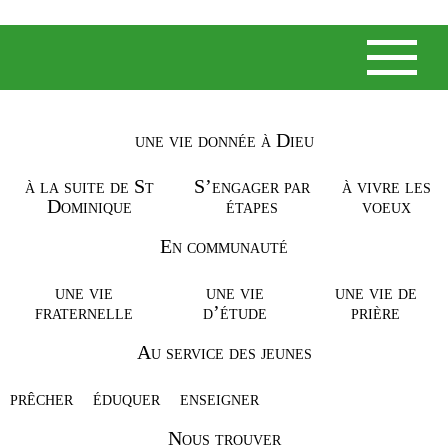
une vie donnée à Dieu
NOS ACTUALITÉS
à la suite de St
S’engager par
à vivre les
Dominique
étapes
voeux
« NOTRE ÉTUDE DOIT
TENDRE
En communauté
PRINCIPALEMENT,
une vie
une vie
une vie de
fraternelle
d’étude
prière
ARDEMMENT, ET AVEC
NOS PLUS GRANDS
Au service des jeunes
EFFORTS, VERS LE BUT
prêcher
éduquer
enseigner
DE NOUS RENDRE UTILES
Nous trouver