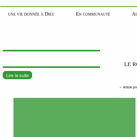
une vie donnée à Dieu
En communauté
Au
LE R
Lire la suite
Article p