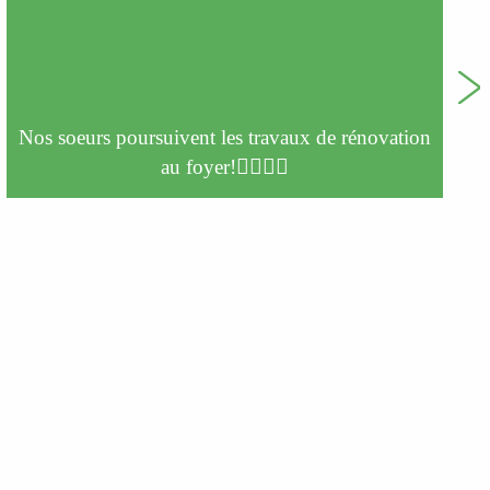
Nos soeurs poursuivent les travaux de rénovation
au foyer!👷‍♀️👷‍♀️
s