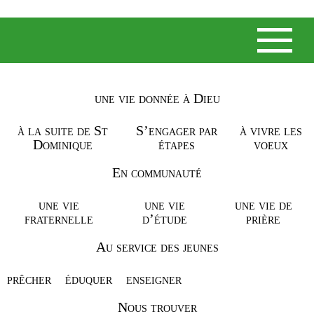
une vie donnée à Dieu
NOS ACTUALITÉS
à la suite de St
S’engager par
à vivre les
Dominique
étapes
voeux
LA PRIÈRE POUR LES
VOCATIONS SE POURSUIT.
En communauté
RENDEZ-VOUS CE JEUDI
une vie
une vie
une vie de
fraternelle
d’étude
prière
13 FÉVRIER À 20H00 À LA
CHAPELLE DE NOTRE
Au service des jeunes
ÉCOLE SAINT THOMAS
prêcher
éduquer
enseigner
D’AQUIN.
Nous trouver