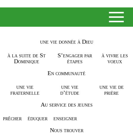
une vie donnée à Dieu
NOS ACTUALITÉS
à la suite de St
S’engager par
à vivre les
Dominique
étapes
voeux
« LA CLÉ EST DE NE PAS
DÉPENSER LE TEMPS,
En communauté
MAIS DE L’INVESTIR. »
une vie
une vie
une vie de
fraternelle
d’étude
prière
Lire la suite
Au service des jeunes
Article précédent
Article suivant
prêcher
éduquer
enseigner
Nous trouver