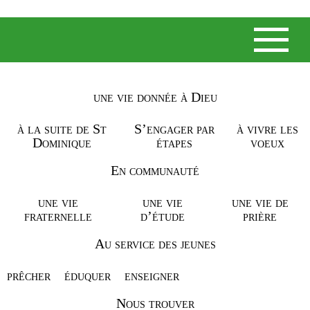
une vie donnée à Dieu
NOS ACTUALITÉS
à la suite de St
S’engager par
à vivre les
Dominique
étapes
voeux
JEUDI 7 MAI, LE MAÎTRE
DE L’ORDRE EST VENU
En communauté
CÉLÉBRER LA MESSE
une vie
une vie
une vie de
fraternelle
d’étude
prière
AVEC LES ÉLÈVES DE
NOTRE ÉTABLISSEMENT
Au service des jeunes
SAINT THOMAS D’AQUIN.
prêcher
éduquer
enseigner
🥳 RENDONS GRÂCE À
Nous trouver