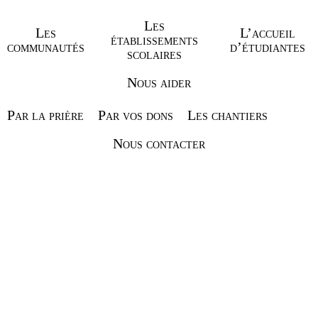
DIEU POUR CE MOMENT
PASSÉ AVEC LUI, ET
Les
Les
L’accueil
établissements
communautés
d’étudiantes
PRIONS LE SEIGNEUR
scolaires
POUR QU’IL LUI ENVOIE
Nous aider
SON ESPRIT DE SAGESSE
Par la prière
Par vos dons
Les chantiers
ET DE PRUDENCE.🙏
Nous contacter
Lire la suite
Article précédent
Article suivant