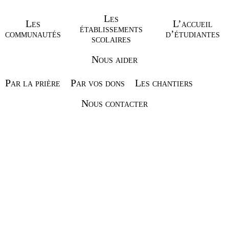
Lire la suite
Les
Article précédent
Article suivant
Les
L’accueil
établissements
communautés
d’étudiantes
scolaires
Nous aider
Par la prière
Par vos dons
Les chantiers
Nous contacter
« Le Maître est là, il t’appelle » (Jn 11, 28) Les sœurs de la Congrégation ont
vécu leur retraite annuelle au cours de laquelle soeur Faustine-Marie a
renouvelé ses voeux et Marie Pierre de la Croix son engagement de familière.
Que notre père saint Dominique veille sur leur chemin de sainteté.🙏