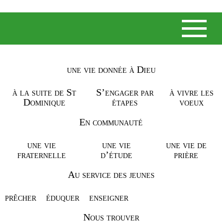
une vie donnée à Dieu
NOS ACTUALITÉS
à la suite de St
S’engager par
à vivre les
Dominique
étapes
voeux
ELLE EST MAJESTUEUSE
MAIS AUSSI FRAGILE. LA
En communauté
TOUR SARRASINE DE
une vie
une vie
une vie de
fraternelle
d’étude
prière
L’ANNONCIATION EST
COMPOSÉE DE BRIQUES
Au service des jeunes
POREUSES QUI LAISSENT
prêcher
éduquer
enseigner
LA PLUIE S’INFILTRER.
Nous trouver